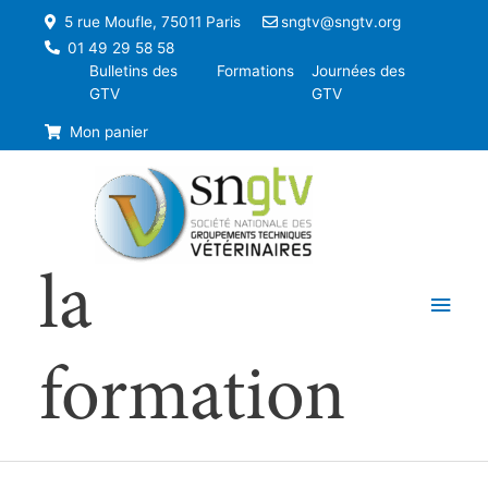
5 rue Moufle, 75011 Paris
sngtv@sngtv.org
01 49 29 58 58
Bulletins des
Formations
Journées des
GTV
GTV
Mon panier
la
Men
princ
formation