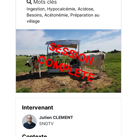
Mots clés
Ingestion, Hypocalcémie, Acidose,
Besoins, Acétonémie, Préparation au
vêlage
S
E
S
S
I
O
O
M
P
L
E
T
N C
E
Intervenant
Julien CLEMENT
SNGTV
Contexte