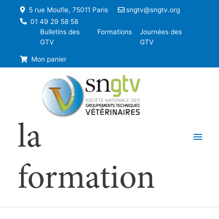
5 rue Moufle, 75011 Paris
sngtv@sngtv.org
01 49 29 58 58
Bulletins des
Formations
Journées des
GTV
GTV
Mon panier
la
Men
princ
formation