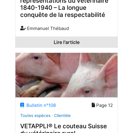
représentations du vétérinaire
1840-1940 – La longue
conquête de la respectabilité
Emmanuel Thébaud
Lire l'article
Bulletin n°108
Page 12
Toutes espèces · Clientèle
VETAPPLI® Le couteau Suisse