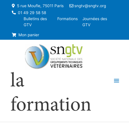
5 rue Moufle, 75011 Paris
sngtv@sngtv.org
01 49 29 58 58
Bulletins des
Formations
Journées des
GTV
GTV
Mon panier
la
Men
princ
formation