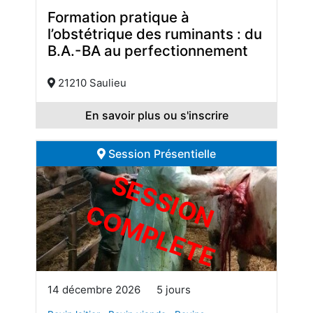
Formation pratique à
l’obstétrique des ruminants : du
B.A.-BA au perfectionnement
21210 Saulieu
En savoir plus ou s'inscrire
Session Présentielle
S
E
S
S
I
O
O
M
P
L
E
T
N C
E
14 décembre 2026
5 jours