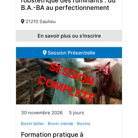
l’obstétrique des ruminants : du
B.A.-BA au perfectionnement
21210 Saulieu
En savoir plus ou s'inscrire
Session Présentielle
S
E
S
S
I
O
O
M
P
L
E
T
N C
E
30 novembre 2026
5 jours
Bovin laitier · Bovin viande · Bovins
Formation pratique à