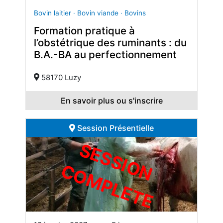
Bovin laitier · Bovin viande · Bovins
Formation pratique à
l’obstétrique des ruminants : du
B.A.-BA au perfectionnement
58170 Luzy
En savoir plus ou s'inscrire
Session Présentielle
S
E
S
S
I
O
O
M
P
L
E
T
N C
E