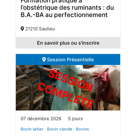
Formation pratique à
l’obstétrique des ruminants : du
B.A.-BA au perfectionnement
21210 Saulieu
En savoir plus ou s'inscrire
Session Présentielle
S
E
S
S
I
O
O
M
P
L
E
T
N C
E
07 décembre 2026
5 jours
Bovin laitier · Bovin viande · Bovins