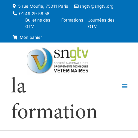
5 rue Moufle, 75011 Paris
sngtv@sngtv.org
01 49 29 58 58
Bulletins des
Formations
Journées des
GTV
GTV
Mon panier
la
Men
princ
formation