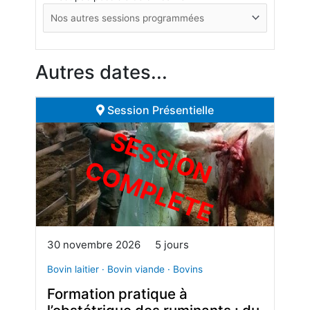
Autres dates...
Session Présentielle
S
E
S
S
I
O
O
M
P
L
E
T
N C
E
30 novembre 2026
5 jours
Bovin laitier · Bovin viande · Bovins
Formation pratique à