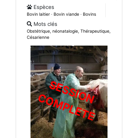
Espèces
Bovin laitier · Bovin viande · Bovins
Mots clés
Obstétrique, néonatalogie, Thérapeutique,
Césarienne
S
E
S
S
I
O
O
M
P
L
E
T
N C
E