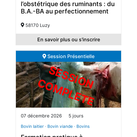
l’obstétrique des ruminants : du
B.A.-BA au perfectionnement
58170 Luzy
En savoir plus ou s'inscrire
Session Présentielle
S
E
S
S
I
O
O
M
P
L
E
T
N C
E
07 décembre 2026
5 jours
Bovin laitier · Bovin viande · Bovins