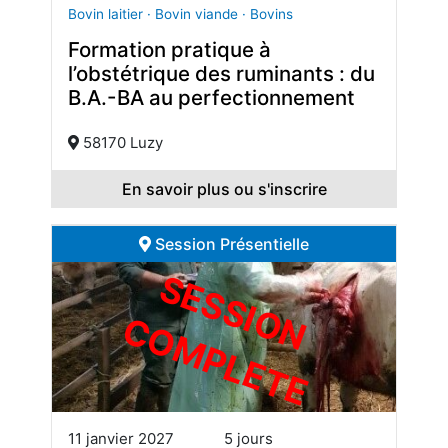
Bovin laitier · Bovin viande · Bovins
Formation pratique à
l’obstétrique des ruminants : du
B.A.-BA au perfectionnement
58170 Luzy
En savoir plus ou s'inscrire
Session Présentielle
S
E
S
S
I
O
O
M
P
L
E
T
N C
E
11 janvier 2027
5 jours