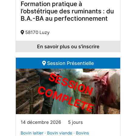
Formation pratique à
l’obstétrique des ruminants : du
B.A.-BA au perfectionnement
58170 Luzy
En savoir plus ou s'inscrire
Session Présentielle
S
E
S
S
I
O
O
M
P
L
E
T
N C
E
14 décembre 2026
5 jours
Bovin laitier · Bovin viande · Bovins