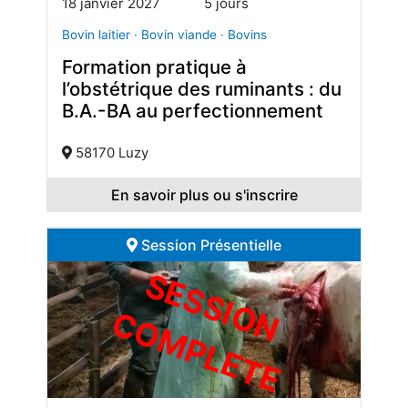
18 janvier 2027
5 jours
Bovin laitier · Bovin viande · Bovins
Formation pratique à
l’obstétrique des ruminants : du
B.A.-BA au perfectionnement
58170 Luzy
En savoir plus ou s'inscrire
Session Présentielle
S
E
S
S
I
O
O
M
P
L
E
T
N C
E