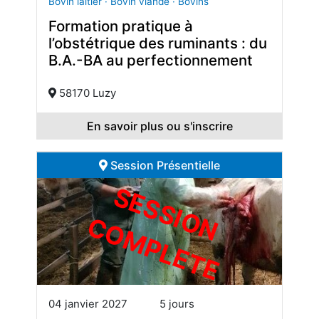
Bovin laitier · Bovin viande · Bovins
Formation pratique à
l’obstétrique des ruminants : du
B.A.-BA au perfectionnement
58170 Luzy
En savoir plus ou s'inscrire
Session Présentielle
S
E
S
S
I
O
O
M
P
L
E
T
N C
E
04 janvier 2027
5 jours