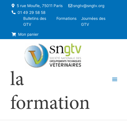
5 rue Moufle, 75011 Paris
sngtv@sngtv.org
01 49 29 58 58
Bulletins des
Formations
Journées des
GTV
GTV
Mon panier
la
Men
princ
formation