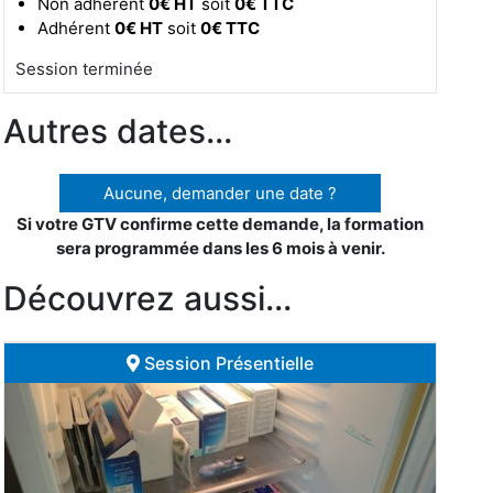
Non adhérent
0€ HT
soit
0€ TTC
Adhérent
0€ HT
soit
0€ TTC
Session terminée
Autres dates...
Aucune, demander une date ?
Si votre GTV confirme cette demande, la formation
sera programmée dans les 6 mois à venir.
Découvrez aussi...
Session Présentielle