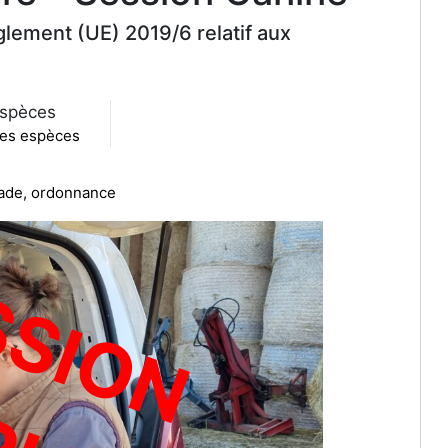
lement (UE) 2019/6 relatif aux
spèces
es espèces
scade, ordonnance
S
E
S
S
I
O
N
O
M
P
L
E
T