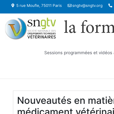
5 rue Moufle, 75011 Paris
sngtv@sngtv.org
la for
Sessions programmées et vidéos
Nouveautés en matièr
médicament vétérinai