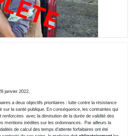
C
E
28 janvier 2022.
es a deux objectifs prioritaires : lutte contre la résistance
urir sur la santé publique. En conséquence, les contraintes qui
t renforcées avec la diminution de la durée de validité des
es mentions inédites sur les ordonnances. Par ailleurs la
lités de calcul des temps d’attente forfaitaires ont été
 contexte de ces soins, le praticien doit
obligatoirement
les