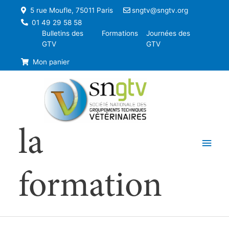
5 rue Moufle, 75011 Paris
sngtv@sngtv.org
01 49 29 58 58
Bulletins des
Formations
Journées des
GTV
GTV
Mon panier
la
Men
princ
formation