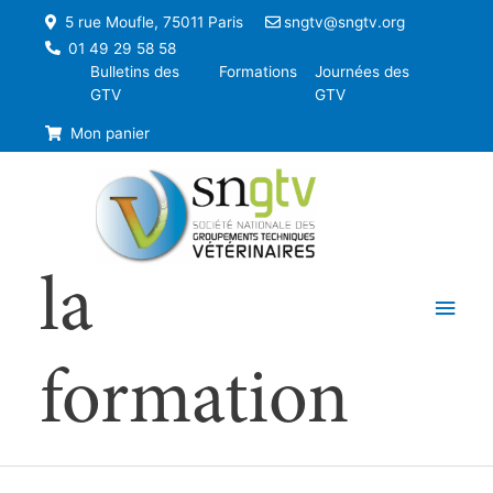
5 rue Moufle, 75011 Paris
sngtv@sngtv.org
01 49 29 58 58
Bulletins des
Formations
Journées des
GTV
GTV
Mon panier
la
Men
princ
formation