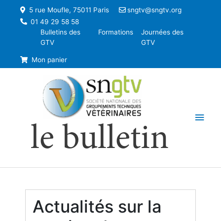
5 rue Moufle, 75011 Paris
sngtv@sngtv.org
01 49 29 58 58
Bulletins des
Formations
Journées des
GTV
GTV
Mon panier
Men
le bulletin
princ
Actualités sur la