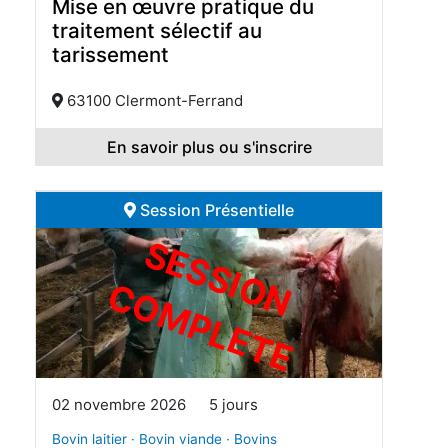
Mise en œuvre pratique du
traitement sélectif au
tarissement
63100 Clermont-Ferrand
En savoir plus ou s'inscrire
Session Présentielle
S
E
S
S
I
O
O
M
P
L
E
T
N C
E
02 novembre 2026
5 jours
Bovin laitier · Bovin viande · Bovins