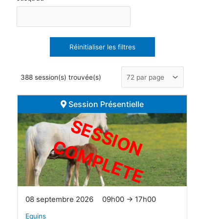
Réinitialiser les filtres
388 session(s) trouvée(s)
Session Présentielle
S
E
S
S
I
O
O
M
P
L
E
T
N C
E
08 septembre 2026
09h00 → 17h00
Equins