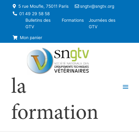
5 rue Moufle, 75011 Paris
sngtv@sngtv.org
01 49 29 58 58
Bulletins des
Formations
Journées des
GTV
GTV
Mon panier
la
Men
princ
formation