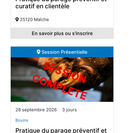
curatif en clientèle
25120 Maîche
En savoir plus ou s'inscrire
Session Présentielle
S
E
S
S
I
O
O
M
P
L
E
T
N C
E
28 septembre 2026
3 jours
Bovins
Pratique du parage préventif et