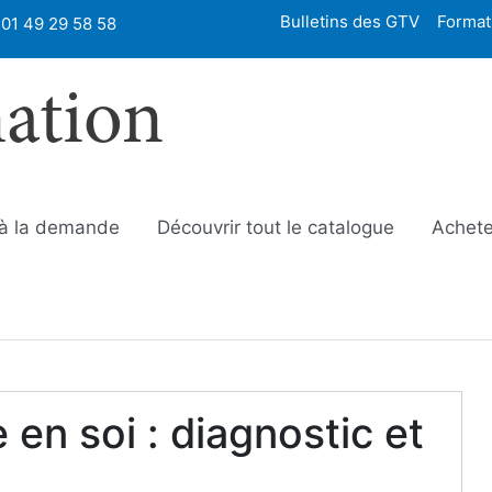
Bulletins des GTV
Format
01 49 29 58 58
mation
 à la demande
Découvrir tout le catalogue
Achete
en soi : diagnostic et