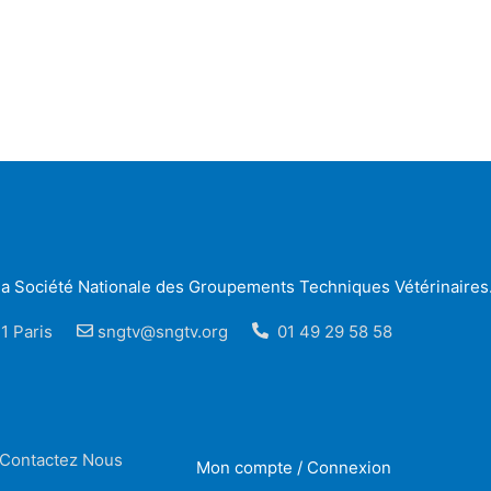
r la Société Nationale des Groupements Techniques Vétérinaires
1 Paris
sngtv@sngtv.org
01 49 29 58 58
Contactez Nous
Mon compte / Connexion