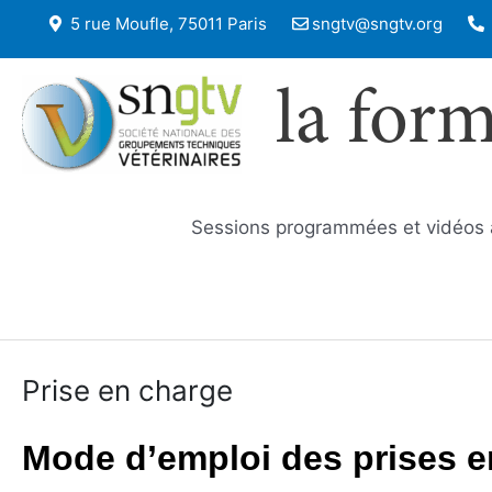
5 rue Moufle, 75011 Paris
sngtv@sngtv.org
la for
Sessions programmées et vidéos
Prise en charge
Mode d’emploi des prises e