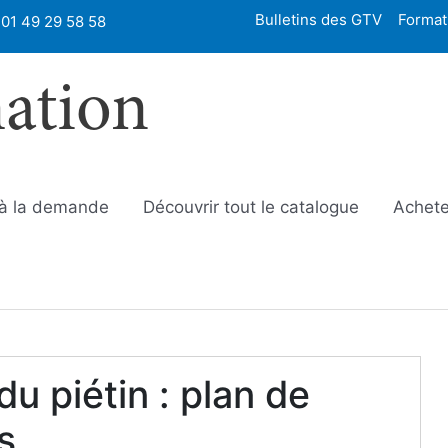
Bulletins des GTV
Format
01 49 29 58 58
mation
 à la demande
Découvrir tout le catalogue
Achete
u piétin : plan de
s