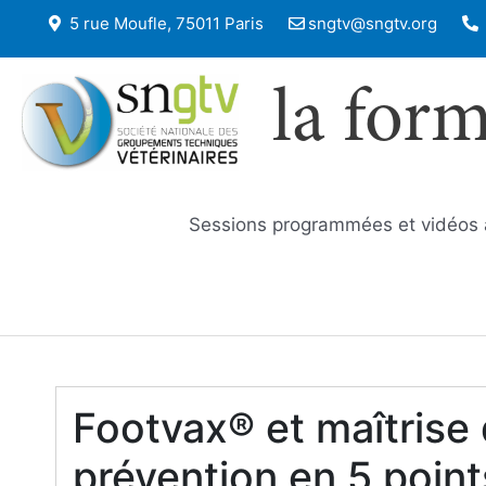
5 rue Moufle, 75011 Paris
sngtv@sngtv.org
la for
Sessions programmées et vidéos
Footvax® et maîtrise d
prévention en 5 point