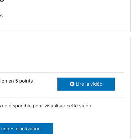
s
tion en 5 points
Lire la vidéo
s
de disponible pour visualiser cette vidéo.
 codes d'activation