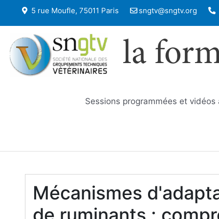
5 rue Moufle, 75011 Paris
sngtv@sngtv.org
la for
Sessions programmées et vidéos
Mécanismes d'adapt
de ruminants : compre