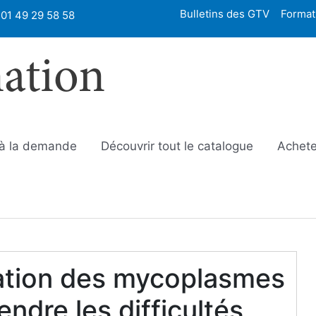
Bulletins des GTV
Format
01 49 29 58 58
mation
 à la demande
Découvrir tout le catalogue
Achete
ation des mycoplasmes
ndre les difficultés