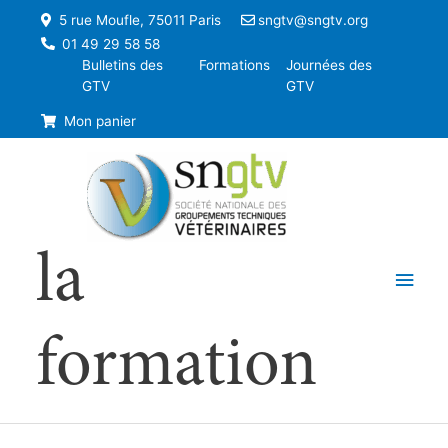
5 rue Moufle, 75011 Paris
sngtv@sngtv.org
01 49 29 58 58
Bulletins des
Formations
Journées des
GTV
GTV
Mon panier
la
Men
princ
formation