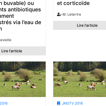
n buvable) ou
et corticoïde
nts antibiotiques
M. Letertre
mment
trés via l’eau de
Lire l'article
n
evielle
Lire l'article
2016
JNGTV 2016