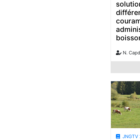
solutio
différe
coura
adminis
boisso
N. Capd
JNGTV 