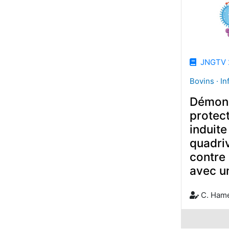
JNGTV 
Bovins · In
Démons
protect
induite
quadriv
contre
avec u
C. Ham