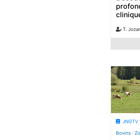
profon
cliniq
T. Joza
JNGTV 
Bovins · Z