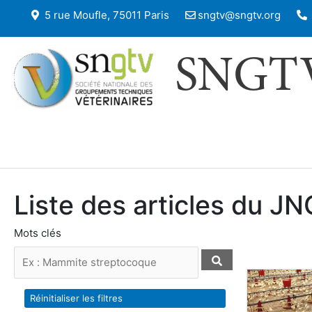
5 rue Moufle, 75011 Paris
sngtv@sngtv.org
SNGT
Liste des articles du J
Mots clés
Réinitialiser les filtres