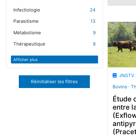
Infectiologie
24
Parasitisme
13
Métabolisme
9
Thérapeutique
8
Afficher plus
JNGTV 
Réinitialiser les filtres
Bovins · T
Étude d
entre 
(Exflow
antipyr
(Prac