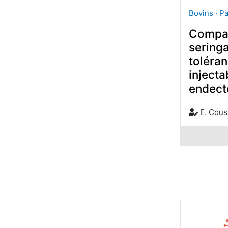
Bovins · P
Compar
seringa
toléran
injecta
endect
E. Cous