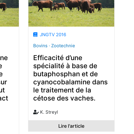
JNGTV 2016
Bovins · Zootechnie
une
Efficacité d’une
e
spécialité à base de
e
butaphosphan et de
ur
cyanocobalamine dans
ut
le traitement de la
act
cétose des vaches.
K. Streyl
Lire l'article