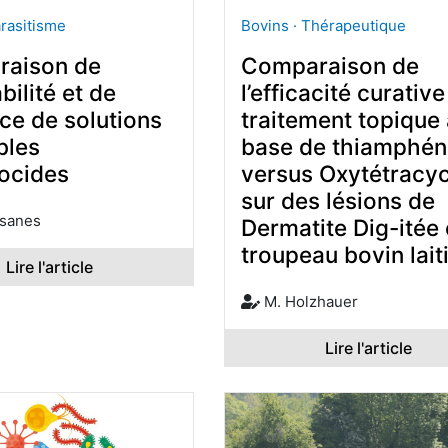
arasitisme
Bovins · Thérapeutique
aison de
Comparaison de
bilité et de
l’efficacité curative
ce de solutions
traitement topique
bles
base de thiamphén
ocides
versus Oxytétracyc
sur des lésions de
sanes
Dermatite Dig-itée
troupeau bovin laiti
Lire l'article
M. Holzhauer
Lire l'article