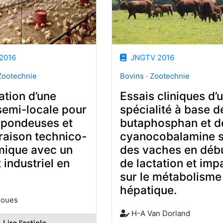
2016
JNGTV 2016
 Zootechnie
Bovins · Zootechnie
ation d’une
Essais cliniques d’
semi-locale pour
spécialité à base d
 pondeuses et
butaphosphan et d
aison technico-
cyanocobalamine s
ique avec un
des vaches en déb
 industriel en
de lactation et imp
sur le métabolisme
hépatique.
noues
H-A Van Dorland