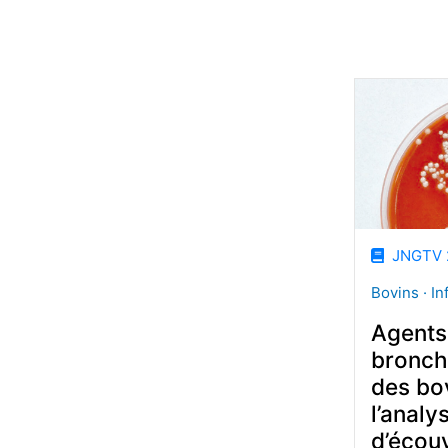
JNGTV 
Bovins · In
Agents 
bronc
des bov
l’analy
d’écou