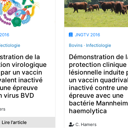
2016
JNGTV 2016
fectiologie
Bovins · Infectiologie
tration de la
Démonstration de l
ion virologique
protection clinique
 par un vaccin
lésionnelle induite 
alent inactivé
un vaccin quadriva
 une épreuve
inactivé contre une
n virus BVD
épreuve avec une
bactérie Mannheim
ers
haemolytica
Lire l'article
C. Hamers