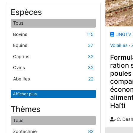
Espèces
Tous
Bovins
115
JNGTV 
Volailles ·
Equins
37
Formul
Caprins
32
ration 
Ovins
32
poules
Abeilles
22
compar
économ
Afficher plus
aliment
Haïti
Thèmes
C. Des
Tous
Zootechnie
82