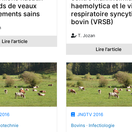
ds de veaux
haemolytica et le v
uements sains
respiratoire syncyt
bovin (VRSB)
n
T. Jozan
Lire l'article
Lire l'article
2016
JNGTV 2016
ootechnie
Bovins · Infectiologie