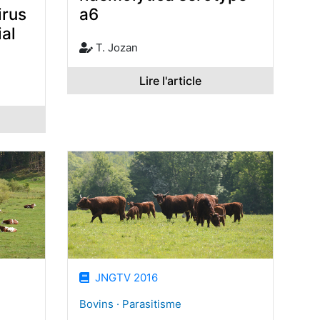
irus
a6
ial
T. Jozan
Lire l'article
JNGTV 2016
Bovins · Parasitisme