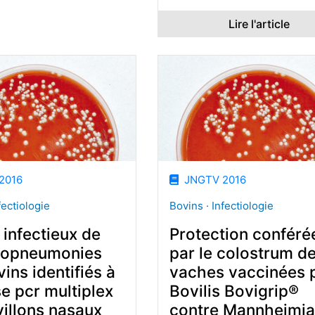
Lire l'article
2016
JNGTV 2016
fectiologie
Bovins · Infectiologie
infectieux de
Protection conféré
hopneumonies
par le colostrum d
ins identifiés à
vaches vaccinées 
se pcr multiplex
Bovilis Bovigrip®
villons nasaux
contre Mannheimia