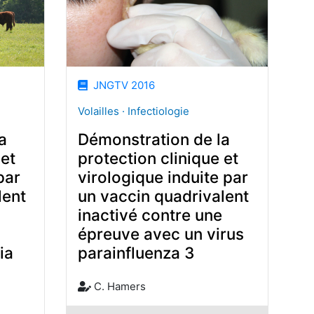
JNGTV 2016
Volailles · Infectiologie
a
Démonstration de la
 et
protection clinique et
par
virologique induite par
lent
un vaccin quadrivalent
inactivé contre une
épreuve avec un virus
ia
parainfluenza 3
C. Hamers