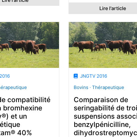
Lire l'article
Lire l'article
2016
JNGTV 2016
hérapeutique
Bovins · Thérapeutique
e compatibilité
Comparaison de
la bromhexine
seringabilité de tro
®) et un
suspensions assoc
étique
benzylpénicilline,
etam® 40%
dihydrostreptomyc