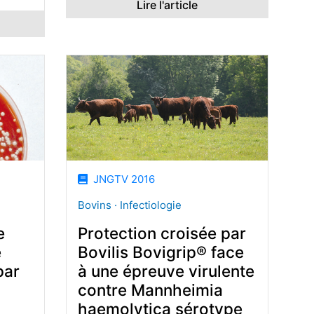
Lire l'article
JNGTV 2016
Bovins · Infectiologie
e
Protection croisée par
e
Bovilis Bovigrip® face
par
à une épreuve virulente
contre Mannheimia
haemolytica sérotype