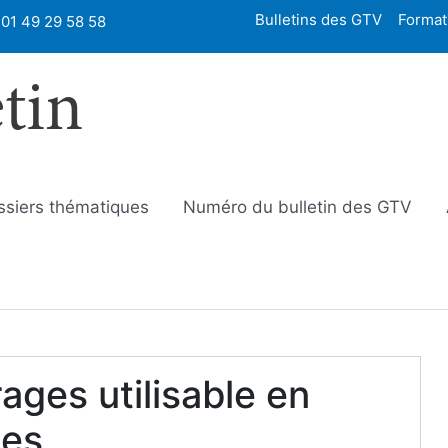
Bulletins des GTV
Format
01 49 29 58 58
etin
ssiers thématiques
Numéro du bulletin des GTV
ages utilisable en
tes