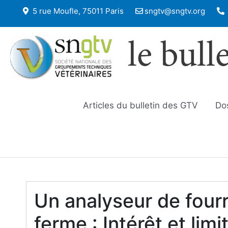
5 rue Moufle, 75011 Paris
sngtv@sngtv.org
le bull
Articles du bulletin des GTV
Do
Un analyseur de fourr
ferme : Intérêt et limi