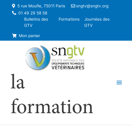
5 rue Moufle, 75011 Paris
sngtv@sngtv.org
01 49 29 58 58
Bulletins des
Formations
Journées des
GTV
GTV
Mon panier
la
Men
princ
formation