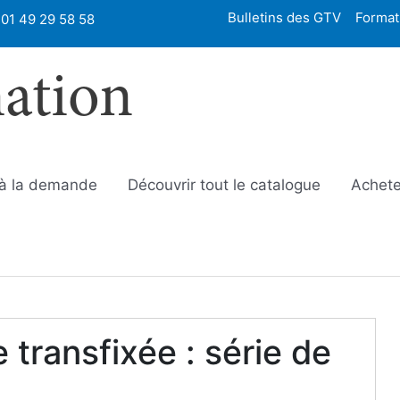
Bulletins des GTV
Format
01 49 29 58 58
mation
 à la demande
Découvrir tout le catalogue
Achete
e transfixée : série de