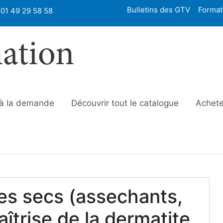
Bulletins des GTV
Format
01 49 29 58 58
mation
 à la demande
Découvrir tout le catalogue
Achete
es secs (assechants,
aîtrise de la dermatite