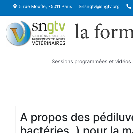
5 rue Moufle, 75011 Paris
sngtv@sngtv.org
la for
Sessions programmées et vidéos
A propos des pédiluv
bactéries..) pour la m