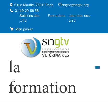
5 rue Moufle, 75011 Paris
sngtv@sngtv.org
01 49 29 58 58
Bulletins des
Formations
Journées des
GTV
GTV
Mon panier
la
Men
princ
formation