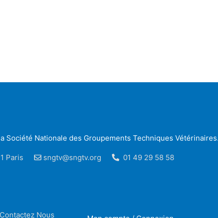
r la Société Nationale des Groupements Techniques Vétérinaires
1 Paris
sngtv@sngtv.org
01 49 29 58 58
Contactez Nous