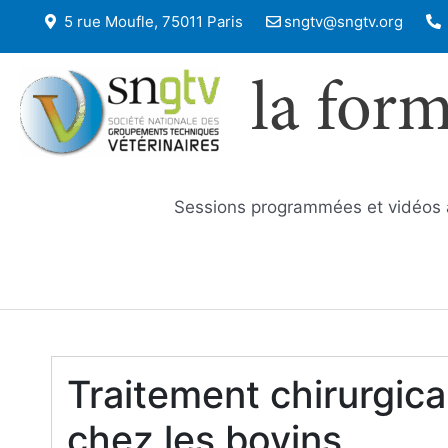
5 rue Moufle, 75011 Paris
sngtv@sngtv.org
la for
Sessions programmées et vidéos
Traitement chirurgica
chez les bovins