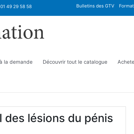
Bulletins des GTV
Format
01 49 29 58 58
mation
 à la demande
Découvrir tout le catalogue
Achete
l des lésions du pénis