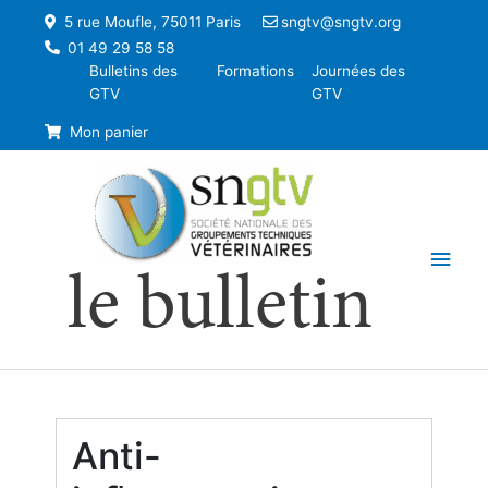
5 rue Moufle, 75011 Paris
sngtv@sngtv.org
01 49 29 58 58
Bulletins des
Formations
Journées des
GTV
GTV
Mon panier
Men
le bulletin
princ
Anti-