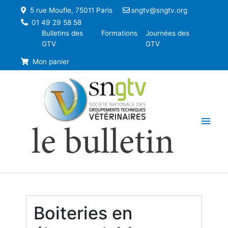
5 rue Moufle, 75011 Paris
sngtv@sngtv.org
01 49 29 58 58
Bulletins des
Formations
Journées des
GTV
GTV
Mon panier
Men
le bulletin
princ
Boiteries en