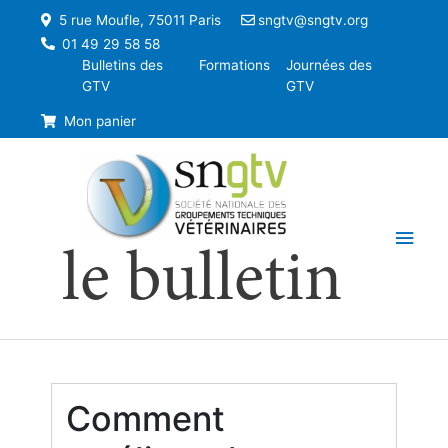
5 rue Moufle, 75011 Paris
sngtv@sngtv.org
01 49 29 58 58
Bulletins des
Formations
Journées des
GTV
GTV
Mon panier
Men
le bulletin
princ
Comment