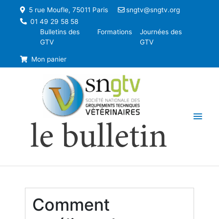
5 rue Moufle, 75011 Paris
sngtv@sngtv.org
01 49 29 58 58
Bulletins des
Formations
Journées des
GTV
GTV
Mon panier
Men
le bulletin
princ
Comment