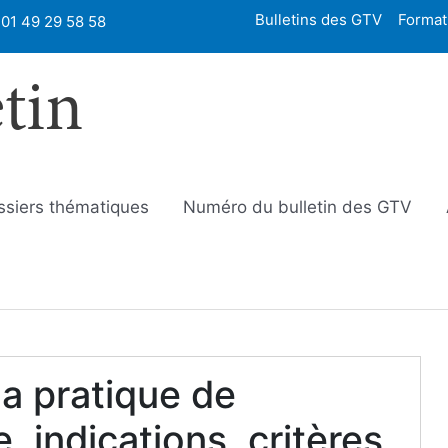
Bulletins des GTV
Format
01 49 29 58 58
etin
ssiers thématiques
Numéro du bulletin des GTV
a pratique de
e, indications, critères