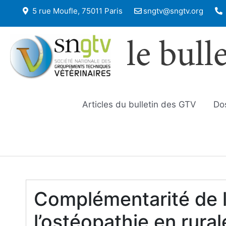
5 rue Moufle, 75011 Paris
sngtv@sngtv.org
le bull
Articles du bulletin des GTV
Do
Complémentarité de l
l’ostéopathie en rural