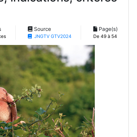
s
Source
Page(s)
ces
JNGTV GTV2024
De 49 à 54