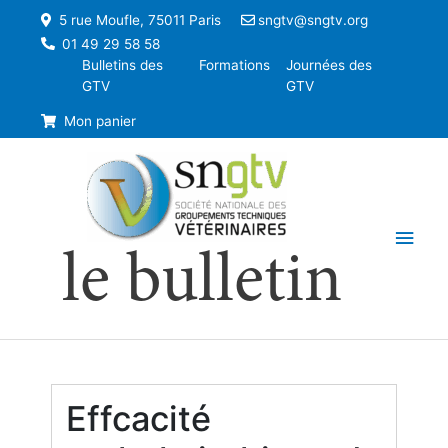
5 rue Moufle, 75011 Paris
sngtv@sngtv.org
01 49 29 58 58
Bulletins des
Formations
Journées des
GTV
GTV
Mon panier
Men
le bulletin
princ
Effcacité