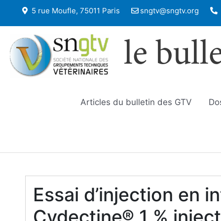
5 rue Moufle, 75011 Paris
sngtv@sngtv.org
le bull
Articles du bulletin des GTV
Do
Essai d’injection en i
Cydectine® 1 % inject