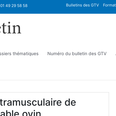
Bulletins des GTV
Format
01 49 29 58 58
etin
ssiers thématiques
Numéro du bulletin des GTV
ntramusculaire de
able ovin