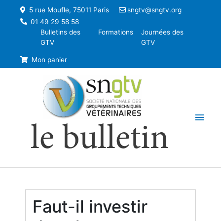
5 rue Moufle, 75011 Paris
sngtv@sngtv.org
01 49 29 58 58
Bulletins des
Formations
Journées des
GTV
GTV
Mon panier
Men
le bulletin
princ
Faut-il investir