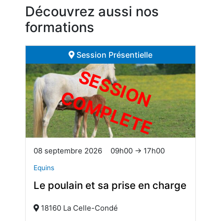
Découvrez aussi nos
formations
Session Présentielle
S
E
S
S
I
O
O
M
P
L
E
T
N C
E
08 septembre 2026
09h00 → 17h00
Equins
Le poulain et sa prise en charge
18160 La Celle-Condé