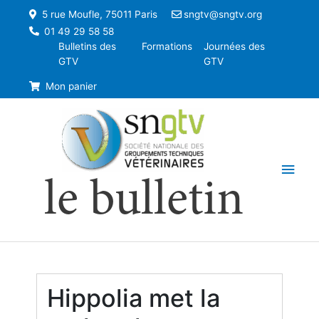
5 rue Moufle, 75011 Paris
sngtv@sngtv.org
01 49 29 58 58
Bulletins des
Formations
Journées des
GTV
GTV
Mon panier
Men
le bulletin
princ
Hippolia met la