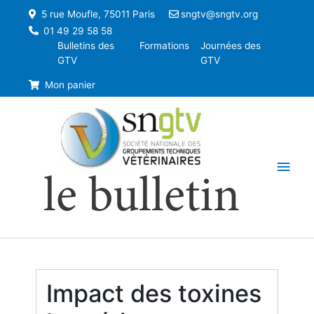
5 rue Moufle, 75011 Paris
sngtv@sngtv.org
01 49 29 58 58
Bulletins des
Formations
Journées des
GTV
GTV
Mon panier
Men
le bulletin
princ
Impact des toxines