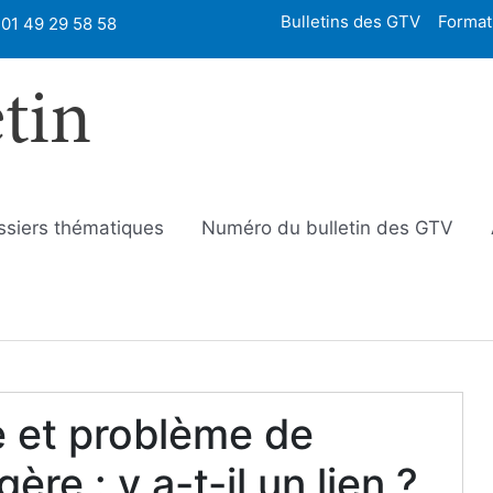
Bulletins des GTV
Format
01 49 29 58 58
etin
ssiers thématiques
Numéro du bulletin des GTV
re et problème de
re : y a-t-il un lien ?