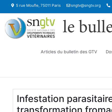
5 rue Moufle, 75011 Paris
sngtv@sngtv.org
le bull
Articles du bulletin des GTV
Do
Infestation parasitai
transformation fromagè