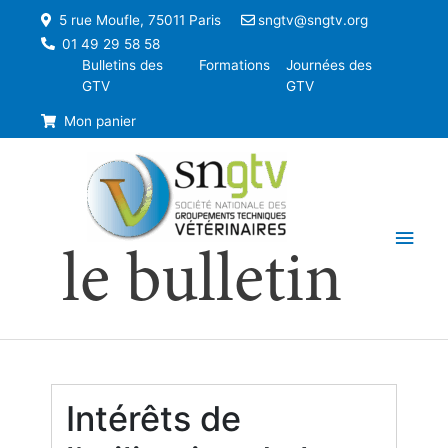
5 rue Moufle, 75011 Paris
sngtv@sngtv.org
01 49 29 58 58
Bulletins des
Formations
Journées des
GTV
GTV
Mon panier
Men
le bulletin
princ
Intérêts de