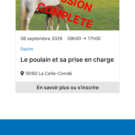
S
E
S
S
I
O
O
M
P
L
E
T
N C
E
08 septembre 2026
09h00 → 17h00
Equins
Le poulain et sa prise en charge
18160 La Celle-Condé
En savoir plus ou s'inscrire