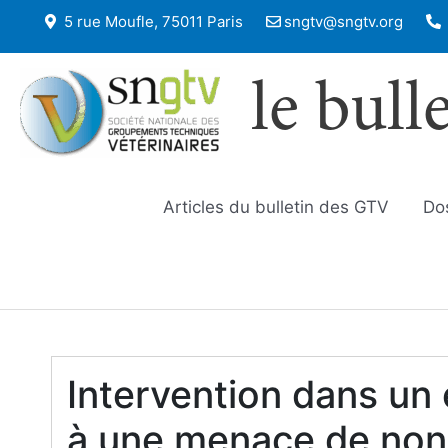
5 rue Moufle, 75011 Paris
sngtv@sngtv.org
le bull
Articles du bulletin des GTV
Do
Intervention dans un 
à une menace de non 