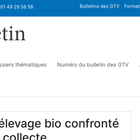
Bulletins des GTV
Format
01 49 29 58 58
etin
ssiers thématiques
Numéro du bulletin des GTV
élevage bio confronté
collecte