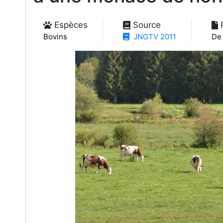
Espèces
Source
P
Bovins
JNGTV 2011
De