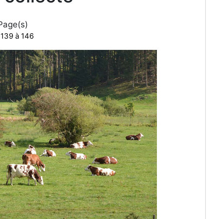
age(s)
 139 à 146