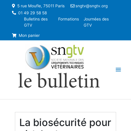
5 rue Moufle, 75011 Paris
sngtv@sngtv.org
01 49 29 58 58
Bulletins des
Formations
Journées des
GTV
GTV
Mon panier
Men
le bulletin
princ
La biosécurité pour