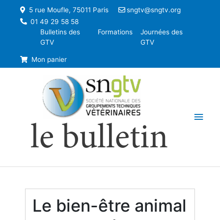
5 rue Moufle, 75011 Paris
sngtv@sngtv.org
01 49 29 58 58
Bulletins des
Formations
Journées des
GTV
GTV
Mon panier
Men
le bulletin
princ
Le bien-être animal