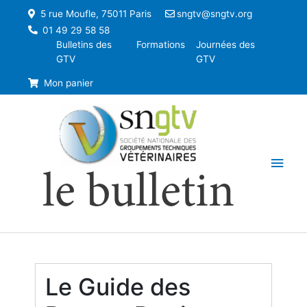
5 rue Moufle, 75011 Paris
sngtv@sngtv.org
01 49 29 58 58
Bulletins des
Formations
Journées des
GTV
GTV
Mon panier
Men
le bulletin
princ
Le Guide des