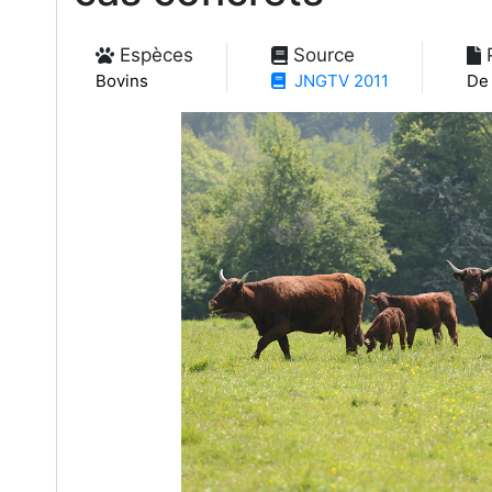
Espèces
Source
P
Bovins
JNGTV 2011
De