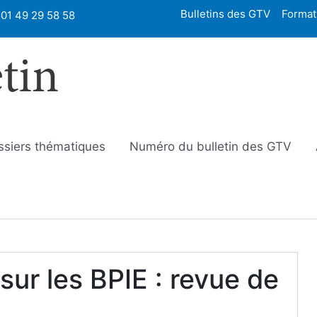
Bulletins des GTV
Format
01 49 29 58 58
etin
ssiers thématiques
Numéro du bulletin des GTV
sur les BPIE : revue de