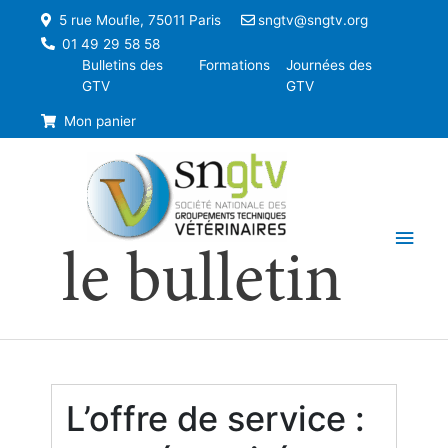
5 rue Moufle, 75011 Paris
sngtv@sngtv.org
01 49 29 58 58
Bulletins des
Formations
Journées des
GTV
GTV
Mon panier
Men
le bulletin
princ
L’offre de service :