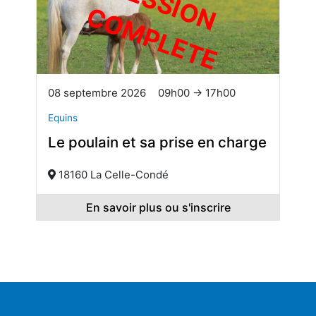
S
E
S
S
I
O
O
M
P
L
E
T
N C
E
08 septembre 2026
09h00 → 17h00
Equins
Le poulain et sa prise en charge
18160 La Celle-Condé
En savoir plus ou s'inscrire