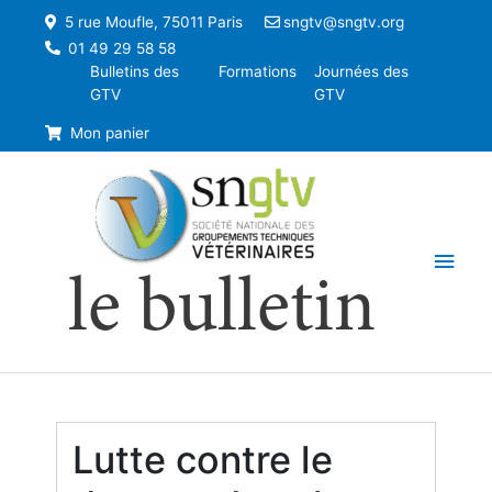
5 rue Moufle, 75011 Paris
sngtv@sngtv.org
01 49 29 58 58
Bulletins des
Formations
Journées des
GTV
GTV
Mon panier
Men
le bulletin
princ
Lutte contre le