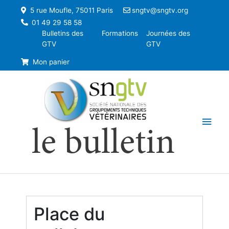
5 rue Moufle, 75011 Paris
sngtv@sngtv.org
01 49 29 58 58
Bulletins des
Formations
Journées des
GTV
GTV
Mon panier
Men
le bulletin
princ
Place du