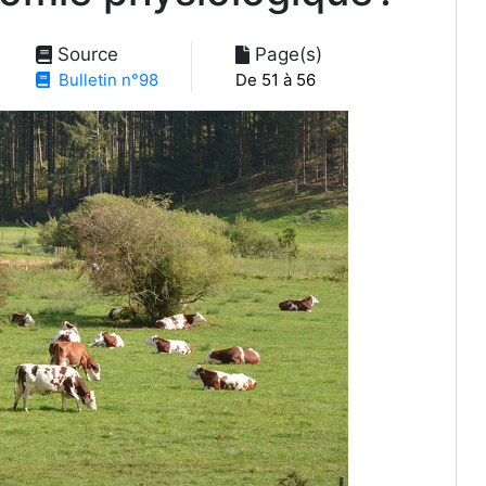
Source
Page(s)
Bulletin n°98
De 51 à 56