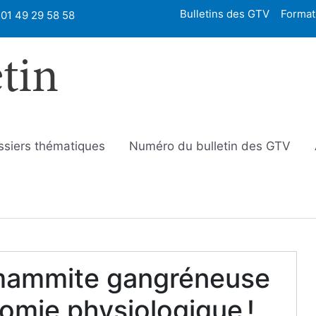
Bulletins des GTV
Format
01 49 29 58 58
etin
ssiers thématiques
Numéro du bulletin des GTV
 mammite gangréneuse
mie physiologique !