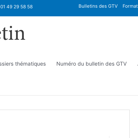
Bulletins des GTV
Format
01 49 29 58 58
etin
ssiers thématiques
Numéro du bulletin des GTV