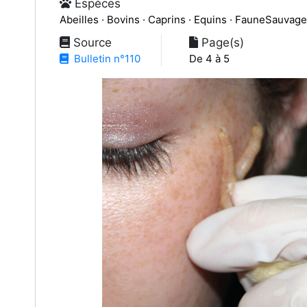
Espèces
Abeilles · Bovins · Caprins · Equins · FauneSauvage ·
Source
Page(s)
Bulletin n°110
De 4 à 5