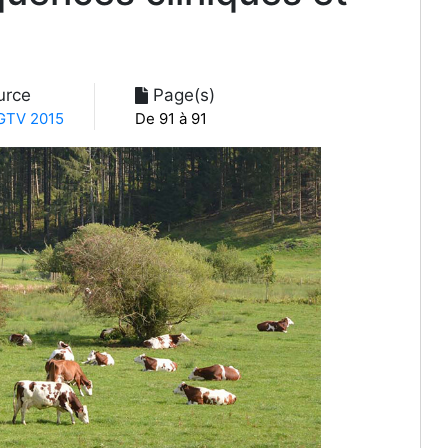
urce
Page(s)
TV 2015
De 91 à 91