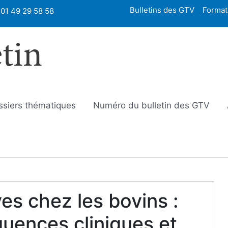
Bulletins des GTV
Format
01 49 29 58 58
etin
ssiers thématiques
Numéro du bulletin des GTV
es chez les bovins :
quences cliniques et