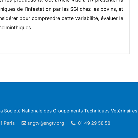
iques de l’infestation par les SGI chez les bovins, et
nsidérer pour comprendre cette variabilité, évaluer le
thelminthiques.
r la Société Nationale des Groupements Techniques Vétérinaires
1 Paris
sngtv@sngtv.org
01 49 29 58 58