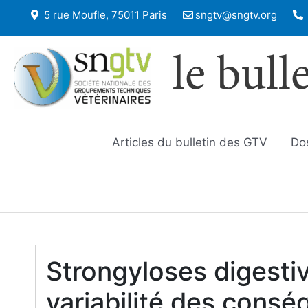
5 rue Moufle, 75011 Paris
sngtv@sngtv.org
le bull
Articles du bulletin des GTV
Do
Strongyloses digestiv
variabilité des consé