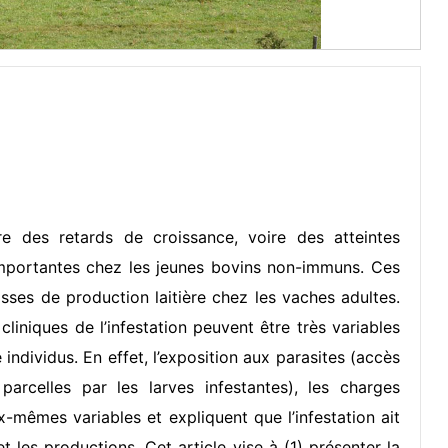
re des retards de croissance, voire des atteintes
 importantes chez les jeunes bovins non-immuns. Ces
sses de production laitière chez les vaches adultes.
iniques de l’infestation peuvent être très variables
 individus. En effet, l’exposition aux parasites (accès
rcelles par les larves infestantes), les charges
ux-mêmes variables et expliquent que l’infestation ait
 les productions. Cet article vise à (1) présenter la