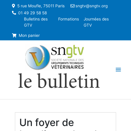
5 rue Moufle, 75011 Paris
sngtv@sngtv.org
01 49 29 58 58
Bulletins des
Formations
Journées des
GTV
GTV
Mon panier
Men
le bulletin
princ
Un foyer de