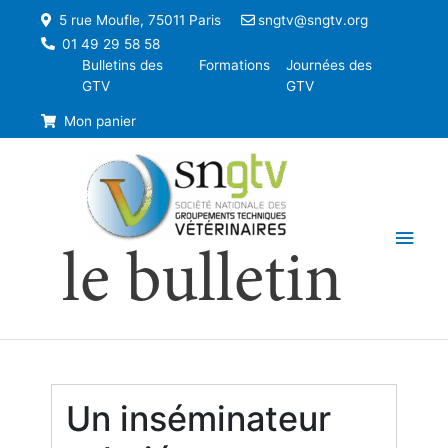
5 rue Moufle, 75011 Paris
sngtv@sngtv.org
01 49 29 58 58
Bulletins des
Formations
Journées des
GTV
GTV
Mon panier
Men
le bulletin
princ
Un inséminateur