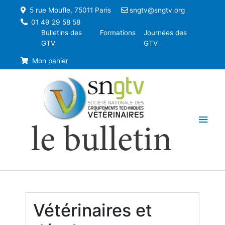
5 rue Moufle, 75011 Paris
sngtv@sngtv.org
01 49 29 58 58
Bulletins des
Formations
Journées des
GTV
GTV
Mon panier
Men
le bulletin
princ
Vétérinaires et