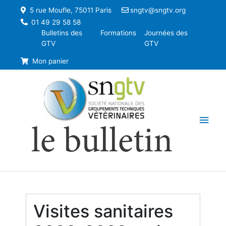
5 rue Moufle, 75011 Paris
sngtv@sngtv.org
01 49 29 58 58
Bulletins des
Formations
Journées des
GTV
GTV
Mon panier
Men
le bulletin
princ
Visites sanitaires