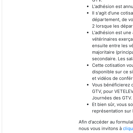
L'adhésion est annue
Il s'agit d'une cot
département, de vot
2 lorsque les dépar
L'adhésion est une 
vétérinaires exerça
ensuite entre les vé
majoritaire (princip
secondaire. Les sal
Cette cotisation v
disponible sur ce si
et vidéos de confé
Vous bénéficierez d
GTV, pour VETELEVA
Journées des GTV.
Et bien sûr, vous s
représentation sur 
Afin d'accéder au formula
nous vous invitons à
cliqu