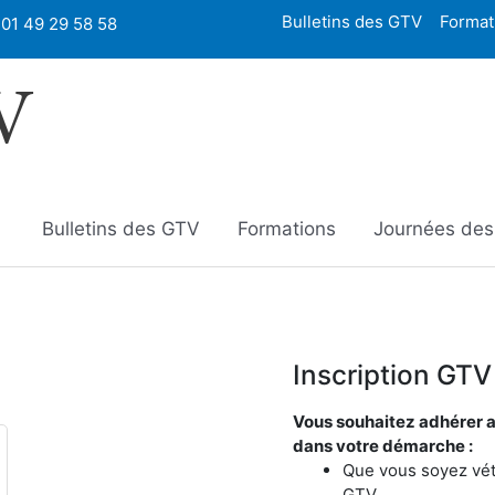
Bulletins des GTV
Format
01 49 29 58 58
V
Bulletins des GTV
Formations
Journées de
Inscription GTV
Vous souhaitez adhérer a
dans votre démarche :
Que vous soyez vété
GTV.